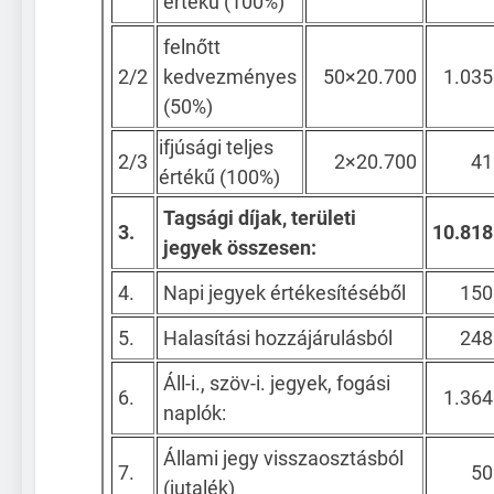
értékű (100%)
felnőtt
2/2
kedvezményes
50×20.700
1.035
(50%)
ifjúsági teljes
2/3
2×20.700
41
értékű (100%)
Tagsági díjak, területi
3.
10.818
jegyek összesen:
4.
Napi jegyek értékesítéséből
150
5.
Halasítási hozzájárulásból
248
Áll-i., szöv-i. jegyek, fogási
6.
1.364
naplók:
Állami jegy visszaosztásból
7.
50
(jutalék)