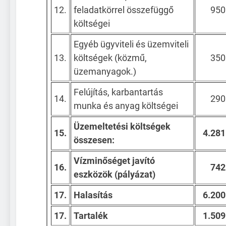
12.
feladatkörrel összefüggő
950
költségei
Egyéb ügyviteli és üzemviteli
13.
költségek (közmű,
350
üzemanyagok.)
Felújítás, karbantartás
14.
290
munka és anyag költségei
Üzemeltetési költségek
15.
4.281
összesen:
Vízminőséget javító
16.
742
eszközök (pályázat)
17.
Halasítás
6.200
17.
Tartalék
1.509