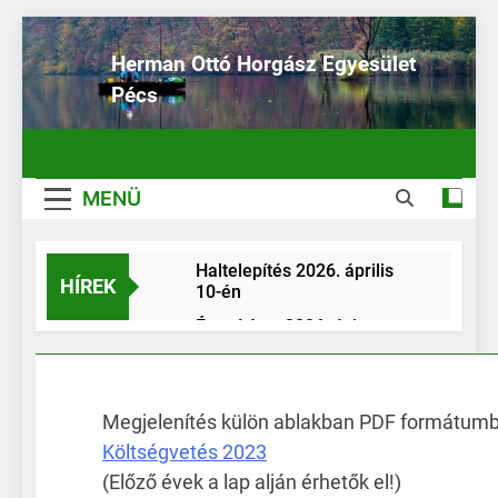
Ugrás
a
Herman Ottó Horgász Egyesület
tartalomra
Pécs
MENÜ
Haltelepítés 2026. április
HÍREK
10-én
Értesítés a 2026. évi
horgászjegy kiváltásának
rendjéről, a 2026. évre
Elektronikus fogási napló a
tervezett egyesületi
HORGÁSZ App-on keresztül
rendezvények időpontjairól
Megjelenítés külön ablakban PDF formátumb
(E-fogási napló)
Haltelepítés –
Költségvetés 2023
2025.11.26
(Előző évek a lap alján érhetők el!)
Haltelepítés a MOHOSZ