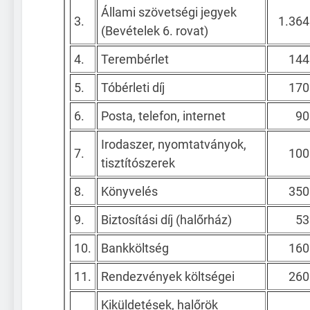
Állami szövetségi jegyek
3.
1.364
(Bevételek 6. rovat)
4.
Terembérlet
144
5.
Tóbérleti díj
170
6.
Posta, telefon, internet
90
Irodaszer, nyomtatványok,
7.
100
tisztítószerek
8.
Könyvelés
350
9.
Biztosítási díj (halőrház)
53
10.
Bankköltség
160
11.
Rendezvények költségei
260
Kiküldetések, halőrök