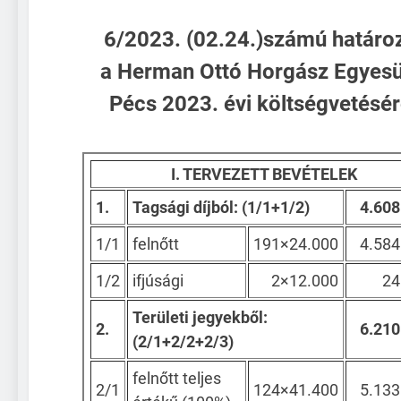
Állománypótlási és
Fejlesztési Célelőirányzat
6/2023. (02.24.)számú határo
ŐSZI TÁRSADALMI
(ÁPFE) pályázati
MUNKA – 2025.
támogatásával
a Herman Ottó Horgász Egyesü
október 4. – 8:00
Haltelepítés
Pécs 2023. évi költségvetésér
2025.03.21
Közgyűlés
2025.03.22
I. TERVEZETT BEVÉTELEK
Herman Ottó HE Pécs –
2025. évi információk
1.
Tagsági díjból: (1/1+1/2)
4.608
Haltelepítés 2024.12.03.
1/1
felnőtt
191×24.000
4.584
1/2
ifjúsági
2×12.000
24
Területi jegyekből:
2.
6.210
(2/1+2/2+2/3)
felnőtt teljes
2/1
124×41.400
5.133