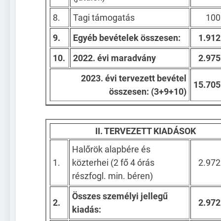
8.
Tagi támogatás
100
9.
Egyéb bevételek összesen:
1.912
10.
2022. évi maradvány
2.975
2023. évi tervezett bevétel
15.705
összesen: (3+9+10)
II. TERVEZETT KIADÁSOK
Halőrök alapbére és
1.
közterhei (2 fő 4 órás
2.972
részfogl. min. béren)
Összes személyi jellegű
2.
2.972
kiadás: