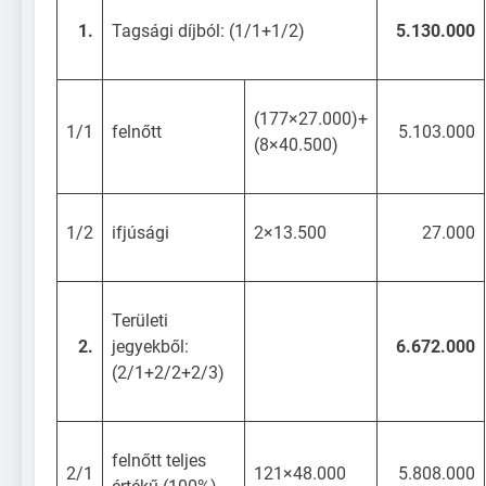
1.
Tagsági díjból: (1/1+1/2)
5.130.000
(177×27.000)+
1/1
felnőtt
5.103.000
(8×40.500)
1/2
ifjúsági
2×13.500
27.000
Területi
2.
jegyekből:
6.672.000
(2/1+2/2+2/3)
felnőtt teljes
2/1
121×48.000
5.808.000