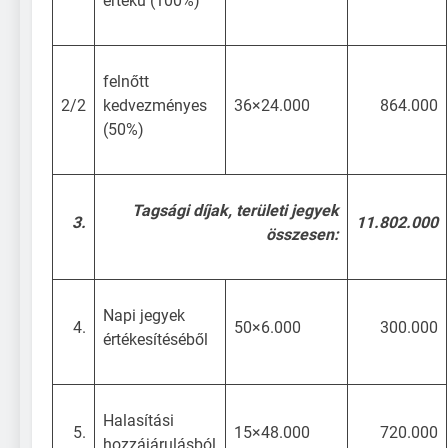
értékű (100%)
felnőtt
2/2
kedvezményes
36×24.000
864.000
(50%)
Tagsági díjak, területi jegyek
3.
11.802.000
összesen:
Napi jegyek
4.
50×6.000
300.000
értékesítéséből
Halasítási
5.
15×48.000
720.000
hozzájárulásból