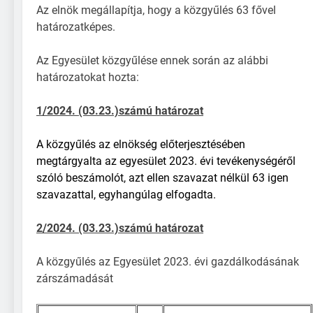
Az elnök megállapítja, hogy a közgyűlés 63 fővel
Állománypótlási és
Fejlesztési Célelőirányzat
határozatképes.
ŐSZI
(ÁPFE) pályázati
TÁRSADALMI
támogatásával
MUNKA – 2025.
Az Egyesület közgyűlése ennek során az alábbi
Haltelepítés
október 4. – 8:00
határozatokat hozta:
2025.03.21
Közgyűlés
1/2024. (03.23.)számú határozat
2025.03.22
Herman Ottó HE Pécs –
A közgyűlés az elnökség előterjesztésében
2025. évi információk
megtárgyalta az egyesület 2023. évi tevékenységéről
Haltelepítés 2024.12.03.
szóló beszámolót, azt ellen szavazat nélkül 63 igen
szavazattal, egyhangúlag elfogadta.
2/2024. (03.23.)számú határozat
A közgyűlés az Egyesület 2023. évi gazdálkodásának
zárszámadását