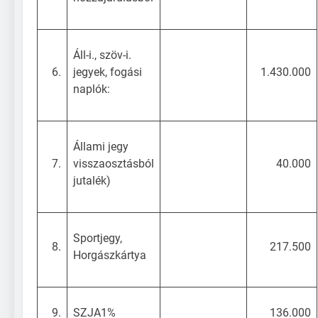
Áll-i., szöv-i.
6.
jegyek, fogási
1.430.000
naplók:
Állami jegy
7.
visszaosztásból
40.000
jutalék)
Sportjegy,
8.
217.500
Horgászkártya
9.
SZJA1%
136.000