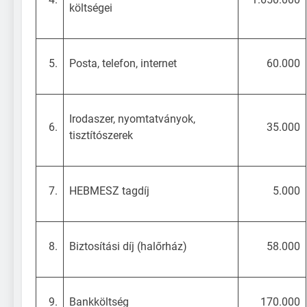
költségei
5.
Posta, telefon, internet
60.000
Irodaszer, nyomtatványok,
6.
35.000
tisztítószerek
7.
HEBMESZ tagdíj
5.000
8.
Biztosítási díj (halőrház)
58.000
9.
Bankköltség
170.000