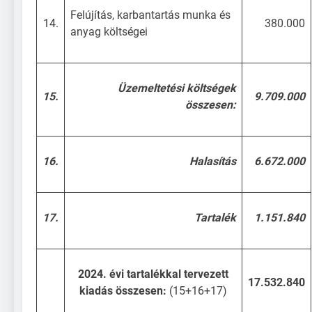
Felújítás, karbantartás munka és
14.
380.000
anyag költségei
Üzemeltetési költségek
15.
9.709.000
összesen:
16.
Halasítás
6.672.000
17.
Tartalék
1.151.840
2024. évi tartalékkal tervezett
17.532.840
kiadás összesen:
(15+16+17)