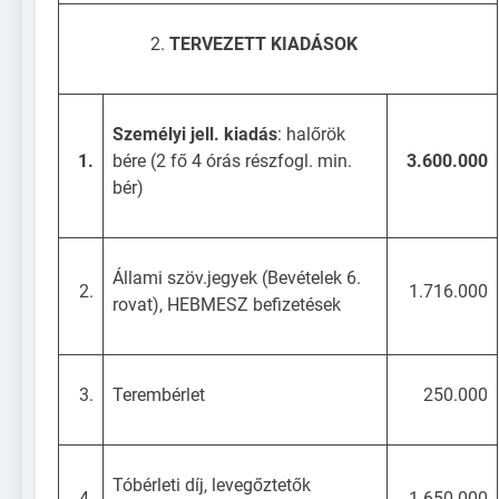
TERVEZETT KIADÁSOK
Személyi jell. kiadás
: halőrök
1.
bére (2 fő 4 órás részfogl. min.
3.600.000
bér)
Állami szöv.jegyek (Bevételek 6.
2.
1.716.000
rovat), HEBMESZ befizetések
3.
Terembérlet
250.000
Tóbérleti díj, levegőztetők
4.
1.650.000