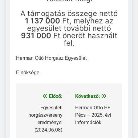
A támogatás összege nettó
1 137 000
Ft, melyhez az
egyesület további nettó
931 000
Ft önerőt használt
fel.
Herman Ottó Horgász Egyesület
Elnöksége.
Előző:
Következő:
Bejegyzés
navigáció
Egyesületi
Herman Ottó HE
horgászverseny
Pécs – 2025. évi
eredményei
információk
(2024.06.08)