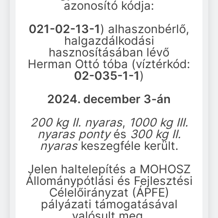
azonosító kódja:
Állománypótlási és
Fejlesztési Célelőirányzat
ŐSZI TÁRSADALMI
(ÁPFE) pályázati
021-02-13-1
) alhaszonbérlő,
MUNKA – 2025.
támogatásával
halgazdálkodási
október 4. – 8:00
Haltelepítés
hasznosításában lévő
2025.03.21
Herman Ottó tóba (víztérkód:
Közgyűlés
02-035-1-1
)
2025.03.22
Herman Ottó HE Pécs –
2024. december 3-án
2025. évi információk
Haltelepítés 2024.12.03.
200 kg II. nyaras
,
1000 kg III.
nyaras ponty
és
300 kg II.
nyaras
keszegféle került.
Jelen haltelepítés a MOHOSZ
Állománypótlási és Fejlesztési
Célelőirányzat (ÁPFE)
pályázati támogatásával
valósult meg.