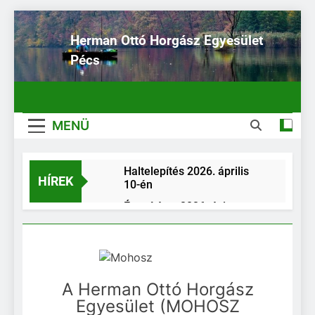
Ugrás
a
Herman Ottó Horgász Egyesület
tartalomra
Pécs
MENÜ
Haltelepítés 2026. április
HÍREK
10-én
Értesítés a 2026. évi
horgászjegy kiváltásának
rendjéről, a 2026. évre
Elektronikus fogási napló a
tervezett egyesületi
HORGÁSZ App-on keresztül
rendezvények időpontjairól
(E-fogási napló)
Haltelepítés –
A Herman Ottó Horgász
2025.11.26
Egyesület (MOHOSZ
Haltelepítés a MOHOSZ