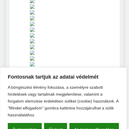
MUNKA – 2025.
Haltelepítés
október 4. – 8:00
2025.03.21
Közgyűlés
2025.03.22
Herman Ottó HE Pécs –
2025. évi információk
Haltelepítés 2024.12.03.
Fontosnak tartjuk az adatai védelmét
A böngészési élmény fokozása, a személyre szabott
hirdetések vagy tartalmak megjelenítése, valamint a
forgalom elemzése érdekében sütiket (cookie) használunk. A
"Mindet elfogadom" gombra kattintva hozzájárulhat a sütik
használatához.
Hírlevél Feliratkozás
Adatvédelmi Nyilatkozat
Pályázatok