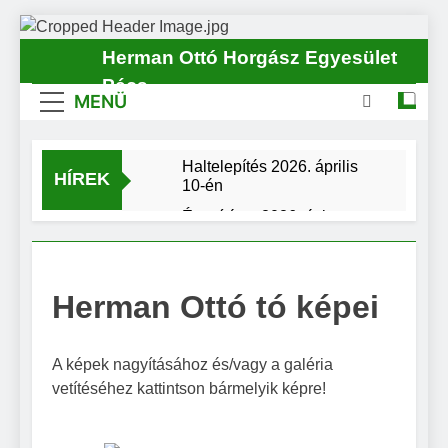
Ugrás
a
Herman Ottó Horgász Egyesület
tartalomra
Pécs
MENÜ
Haltelepítés 2026. április
HÍREK
10-én
Értesítés a 2026. évi
horgászjegy kiváltásának
rendjéről, a 2026. évre
Elektronikus fogási napló a
tervezett egyesületi
HORGÁSZ App-on
rendezvények időpontjairól
Herman Ottó tó képei
keresztül (E-fogási napló)
Haltelepítés –
2025.11.26
A képek nagyításához és/vagy a galéria
Haltelepítés a MOHOSZ
Állománypótlási és
vetítéséhez kattintson bármelyik képre!
Fejlesztési Célelőirányzat
ŐSZI
(ÁPFE) pályázati
TÁRSADALMI
támogatásával