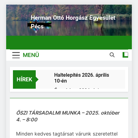
Ugrás
a
Herman Ottó Horgász Egyesület
tartalomra
Pécs
MENÜ
Haltelepítés 2026. április
HÍREK
10-én
Értesítés a 2026. évi
horgászjegy kiváltásának
rendjéről, a 2026. évre
Elektronikus fogási napló a
tervezett egyesületi
HORGÁSZ App-on keresztül
ŐSZI TÁRSADALMI MUNKA – 2025. október
rendezvények időpontjairól
(E-fogási napló)
4. – 8:00
Haltelepítés –
2025.11.26
Minden kedves tagtársat várunk szeretettel
Haltelepítés a MOHOSZ