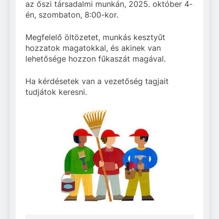
az őszi társadalmi munkán, 2025. október 4-
Állománypótlási és
én, szombaton, 8:00-kor.
Fejlesztési Célelőirányzat
ŐSZI
(ÁPFE) pályázati
TÁRSADALMI
támogatásával
Megfelelő öltözetet, munkás kesztyűt
MUNKA – 2025.
Haltelepítés
hozzatok magatokkal, és akinek van
október 4. – 8:00
2025.03.21
lehetősége hozzon fűkaszát magával.
Közgyűlés
2025.03.22
Ha kérdésetek van a vezetőség tagjait
tudjátok keresni.
Herman Ottó HE Pécs –
2025. évi információk
Haltelepítés 2024.12.03.