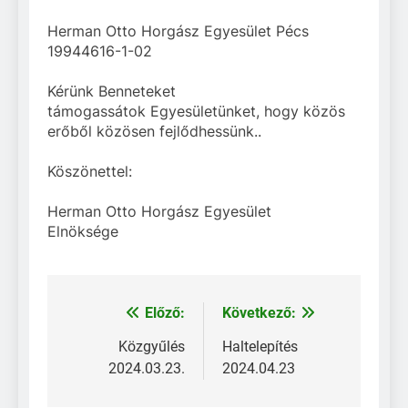
Állománypótlási és
Herman Otto Horgász Egyesület Pécs
Fejlesztési Célelőirányzat
ŐSZI TÁRSADALMI
(ÁPFE) pályázati
19944616-1-02
MUNKA – 2025.
támogatásával
október 4. – 8:00
Haltelepítés
Kérünk Benneteket
2025.03.21
támogassátok Egyesületünket, hogy közös
erőből közösen fejlődhessünk..
Közgyűlés
2025.03.22
Köszönettel:
Herman Ottó HE Pécs –
2025. évi információk
Herman Otto Horgász Egyesület
Haltelepítés 2024.12.03.
Elnöksége
Előző:
Következő:
Bejegyzés
navigáció
Közgyűlés
Haltelepítés
2024.03.23.
2024.04.23