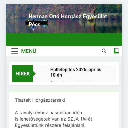
Ugrás
a
Herman Ottó Horgász Egyesület
tartalomra
Pécs
MENÜ
Haltelepítés 2026. április
HÍREK
10-én
Értesítés a 2026. évi
horgászjegy kiváltásának
rendjéről, a 2026. évre
Elektronikus fogási napló a
Tisztelt Horgásztársak!
tervezett egyesületi
HORGÁSZ App-on keresztül
rendezvények időpontjairól
(E-fogási napló)
A tavalyi évhez hasonlóan idén
Haltelepítés –
2025.11.26
is lehetőségetek van az SZJA 1%-át
Egyesületünk részére felajánlani.
Haltelepítés a MOHOSZ